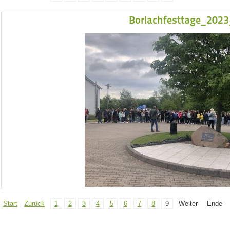
Borlachfesttage_202
Start
Zurück
1
2
3
4
5
6
7
8
9
Weiter
Ende