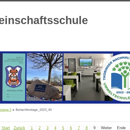
einschaftsschule
sttage 3
Borlachfesttage_2023_40
Start
Zurück
1
2
3
4
5
6
7
8
9
Weiter
Ende