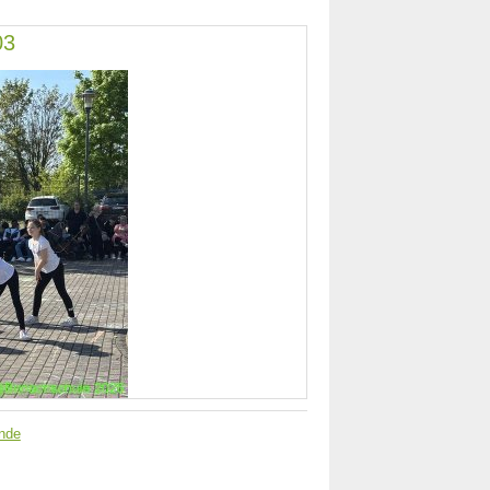
03
nde