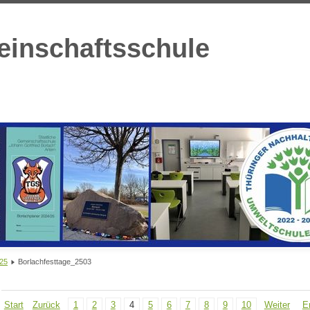
einschaftsschule
025
Borlachfesttage_2503
Start
Zurück
1
2
3
4
5
6
7
8
9
10
Weiter
E