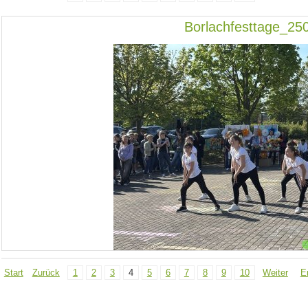
Borlachfesttage_25
Start
Zurück
1
2
3
4
5
6
7
8
9
10
Weiter
E