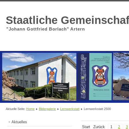
Staatliche Gemeinscha
"Johann Gottfried Borlach" Artern
Aktuelle Seite:
Home
Bildergalerie
Lernwerkstatt
Lernwerkstatt 2500
Aktuelles
Start
Zurück
1
2
3