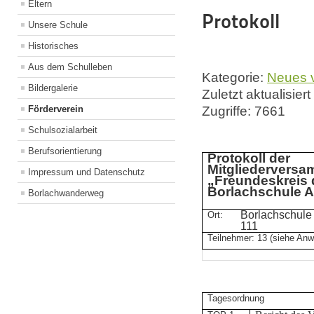
Eltern
Protokoll
Unsere Schule
Historisches
Aus dem Schulleben
Kategorie:
Neues 
Bildergalerie
Zuletzt aktualisie
Förderverein
Zugriffe: 7661
Schulsozialarbeit
Berufsorientierung
Protokoll der
Mitgliedervers
Impressum und Datenschutz
„Freundeskreis 
Borlachschule Ar
Borlachwanderweg
Borlachschul
Ort:
111
Teilnehmer: 13 (siehe Anw
Tagesordnung