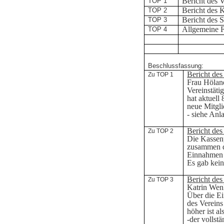
Bericht des 
TOP 1
Bericht des 
TOP 2
Bericht des 
TOP 3
Allgemeine 
TOP 4
Beschlussfassung:
Bericht des
Zu TOP 1
Frau Höland
Vereinstäti
hat aktuell
neue Mitgl
- siehe Anl
Bericht des
Zu TOP 2
Die Kassen
zusammen 
Einnahmen 
Es gab kei
Bericht des
Zu TOP 3
Katrin Wenk
Über die Ei
des Vereins
höher ist al
-der vollstä