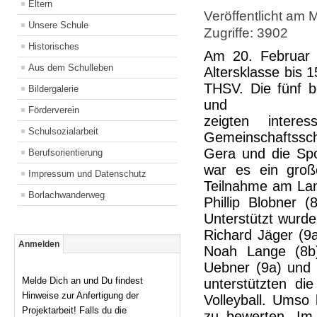
Eltern
Veröffentlicht am 
Unsere Schule
Zugriffe: 3902
Historisches
Am 20. Februar 
Aus dem Schulleben
Altersklasse bis 
THSV. Die fünf b
Bildergalerie
und
Förderverein
zeigten intere
Schulsozialarbeit
Gemeinschaftssch
Gera und die Spo
Berufsorientierung
war es ein große
Impressum und Datenschutz
Teilnahme am Lan
Borlachwanderweg
Phillip Blobner 
Unterstützt wurd
Richard Jäger (9a
Anmelden
Noah Lange (8b)
Uebner (9a) und 
Melde Dich an und Du findest
unterstützten di
Hinweise zur Anfertigung der
Volleyball. Umso
Projektarbeit! Falls du die
zu bewerten. Im